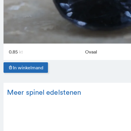
0.85
Ovaal
In winkelmand
Meer spinel edelstenen