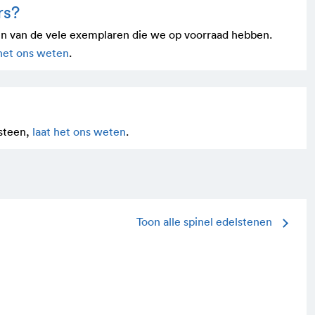
rs?
én van de vele exem­plaren die we op voor­raad hebben.
 het ons weten
.
 steen,
laat het ons weten
.
Toon alle spinel edelstenen