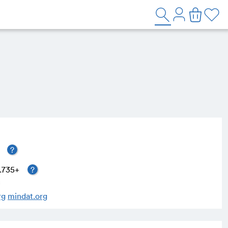
l
?
 1.735+
?
rg
mindat.org