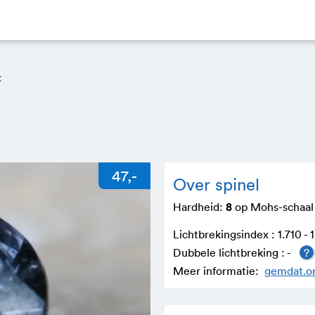
t
Over spinel
Hardheid:
8
op Mohs-schaa
Lichtbrekingsindex : 1.710 -
Dubbele lichtbreking : -
?
Meer informatie:
gemdat.o