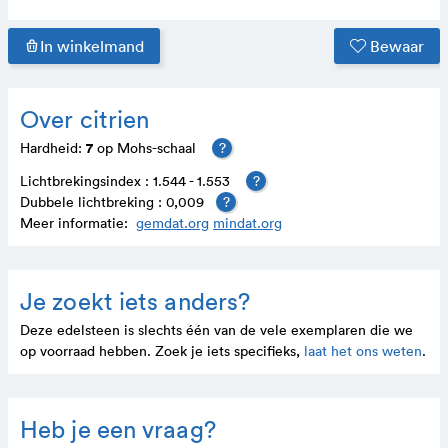
In winkelmand
Bewaar
Over citrien
7
Hardheid:
op Mohs-schaal
?
Lichtbrekingsindex : 1.544 - 1.553
?
Dubbele lichtbreking : 0,009
?
Meer informatie:
gemdat.org
mindat.org
Je zoekt iets anders?
Deze edelsteen is slechts één van de vele exem­plaren die we
op voor­raad hebben. Zoek je iets speci­fieks,
laat het ons weten
.
Heb je een vraag?