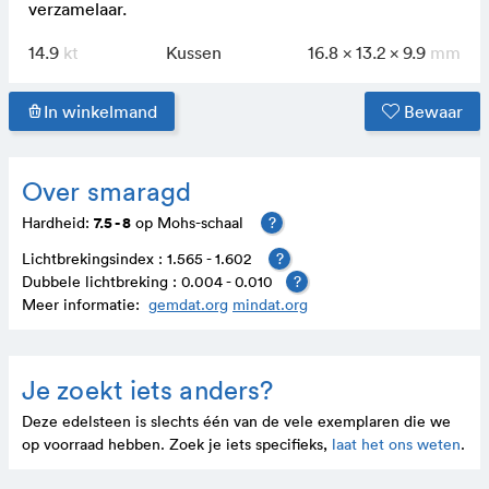
verzamelaar.
14.9
Kussen
16.8 x 13.2 x 9.9
In winkelmand
Bewaar
Over smaragd
7.5 - 8
Hardheid:
op Mohs-schaal
?
Lichtbrekingsindex : 1.565 - 1.602
?
Dubbele lichtbreking : 0.004 - 0.010
?
Meer informatie:
gemdat.org
mindat.org
Je zoekt iets anders?
Deze edelsteen is slechts één van de vele exem­plaren die we
op voor­raad hebben. Zoek je iets speci­fieks,
laat het ons weten
.