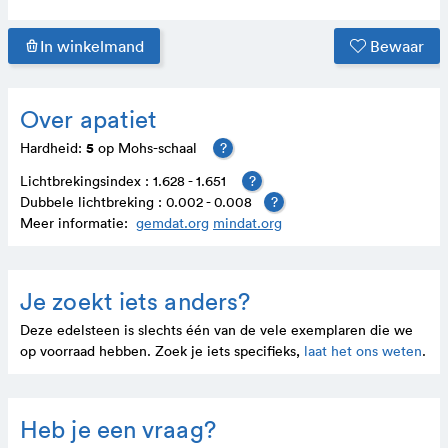
In winkelmand
Bewaar
Over apatiet
5
Hardheid:
op Mohs-schaal
?
Lichtbrekingsindex : 1.628 - 1.651
?
Dubbele lichtbreking : 0.002 - 0.008
?
Meer informatie:
gemdat.org
mindat.org
Je zoekt iets anders?
Deze edelsteen is slechts één van de vele exem­plaren die we
op voor­raad hebben. Zoek je iets speci­fieks,
laat het ons weten
.
Heb je een vraag?