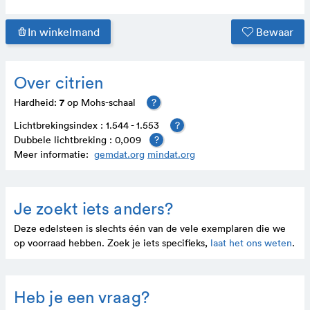
In winkelmand
Bewaar
Over citrien
7
Hardheid:
op Mohs-schaal
?
Lichtbrekingsindex : 1.544 - 1.553
?
Dubbele lichtbreking : 0,009
?
Meer informatie:
gemdat.org
mindat.org
Je zoekt iets anders?
Deze edelsteen is slechts één van de vele exem­plaren die we
op voor­raad hebben. Zoek je iets speci­fieks,
laat het ons weten
.
Heb je een vraag?