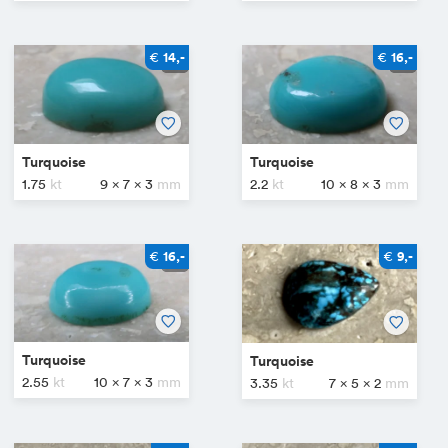
€
€
14,-
16,-
Turquoise
Turquoise
1.75
9 x 7 x 3
2.2
10 x 8 x 3
€
€
16,-
9,-
Turquoise
Turquoise
2.55
10 x 7 x 3
3.35
7 x 5 x 2