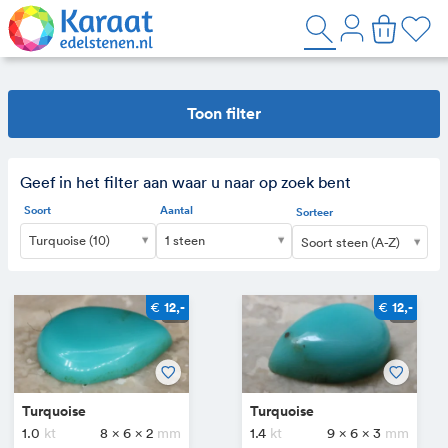
Toon filter
Geef in het filter aan waar u naar op zoek bent
Soort
Aantal
Sorteer
Turquoise (10)
1 steen
Soort steen (A-Z)
€
€
12,-
12,-
Turquoise
Turquoise
1.0
8 x 6 x 2
1.4
9 x 6 x 3