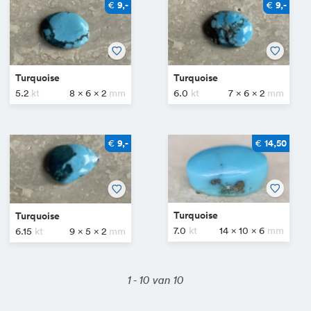
€
€
9,-
9,-
Turquoise
Turquoise
5.2
8 x 6 x 2
6.0
7 x 6 x 2
€
€
9,-
14,50
Turquoise
Turquoise
7.0
14 x 10 x 6
6.15
9 x 5 x 2
1 - 10 van 10