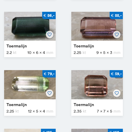
€
€
86,-
88,-
Toermalijn
Toermalijn
2.2
10 x 6 x 4
2.25
9 x 5 x 3
€
€
79,-
59,-
Toermalijn
Toermalijn
2.25
12 x 5 x 4
2.35
7 x 7 x 5