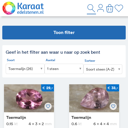
Toon filter
Geef in het filter aan waar u naar op zoek bent
Soort
Aantal
Sorteer
Toermalijn (26)
1 steen
Soort steen (A-Z)
€
€
29,-
38,-
Toermalijn
Toermalijn
0.15
4 x 3 x 2
0.6
6 x 4 x 4