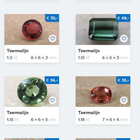
€
€
30,-
49,-
Toermalijn
Toermalijn
1.0
6 x 6 x 3
1.15
6 x 5 x 3
€
€
54,-
55,-
Toermalijn
Toermalijn
1.15
6 x 6 x 5
1.18
7 x 6 x 4