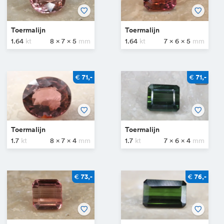
Toermalijn
Toermalijn
1.64
8 x 7 x 5
1.64
7 x 6 x 5
€
€
71,-
71,-
Toermalijn
Toermalijn
1.7
8 x 7 x 4
1.7
7 x 6 x 4
€
€
73,-
76,-