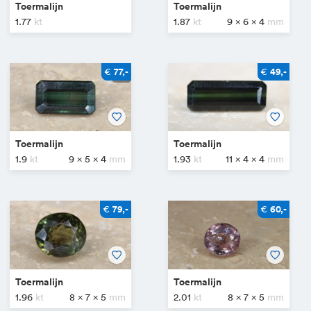
Toermalijn
Toermalijn
1.77
1.87
9 x 6 x 4
€
€
77,-
49,-
Toermalijn
Toermalijn
1.9
9 x 5 x 4
1.93
11 x 4 x 4
€
€
79,-
60,-
Toermalijn
Toermalijn
1.96
8 x 7 x 5
2.01
8 x 7 x 5