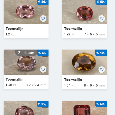
€
€
56,-
59,-
Toermalijn
Toermalijn
1.2
1.29
7 x 6 x 5
€
€
61,-
49,-
Toermalijn
Toermalijn
1.38
8 x 7 x 4
1.54
8 x 6 x 5
€
€
69,-
69,-